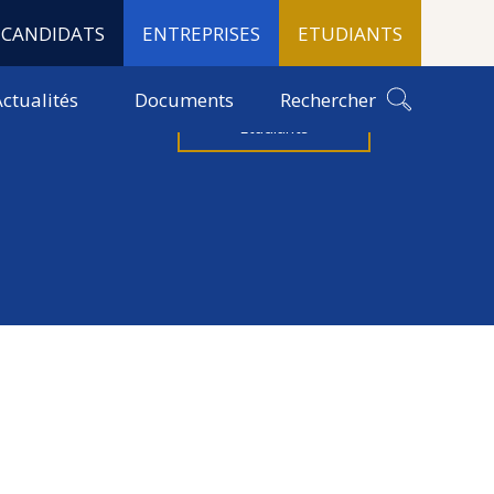
CANDIDATS
ENTREPRISES
ETUDIANTS
-nous
Candidats
ctualités
Documents
Rechercher
Etudiants
 nationales hors Strasbourg
Événements
ion en hôtellerie-
le Grand Est
Sous les auspices de Bacchus
ementation hygiène et sécurité
ine techniques professionnelles
sserie
el cuisine et service
 en restauration
ourgogne-Franche-Comté
ementation hygiène et sécurité
sine ou service
ine techniques professionnelles
lisation en Restauration
sserie