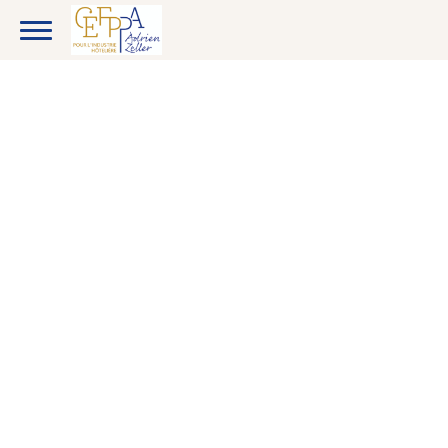
CANDIDATS
ENTREPRISES
CAP Cuisine ou CS HCR en 1 an
ETUDIANTS
CAP par alternance