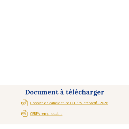
baccalauréat professionnel, brevet professionnel ou
certificat de spécialisation
Baccalauréat professionnel Cuisine
Brevet professionnel Arts de la Cuisine
Certificats de spécialisation
Document à télécharger
Dossier de candidature CEFPPA interactif - 2026
CERFA remplissable