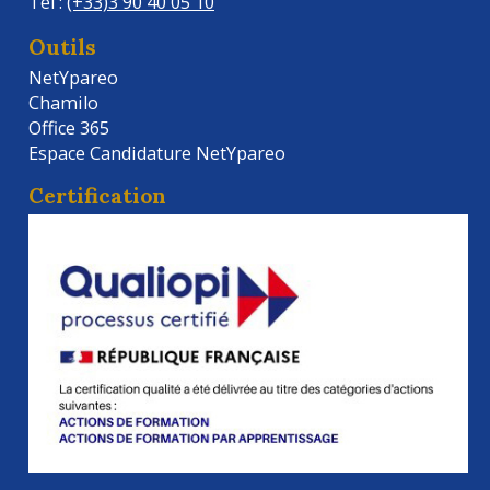
Tél :
(+33)3 90 40 05 10
Outils
NetYpareo
Chamilo
Office 365
Espace Candidature NetYpareo
Certification