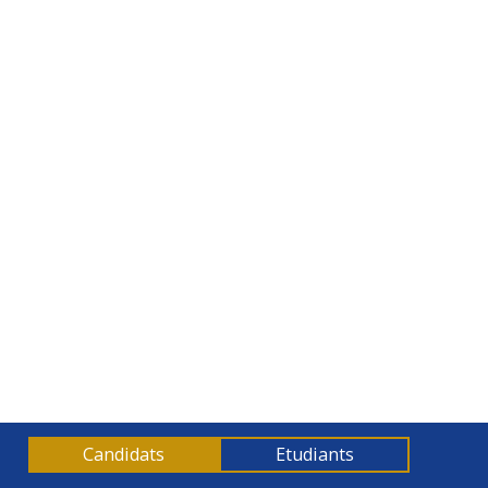
Formation : Optimiser ses coûts et ratios
Candidats
Etudiants