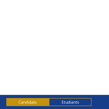
Formation : Optimiser ses coûts et ratios
Candidats
Etudiants