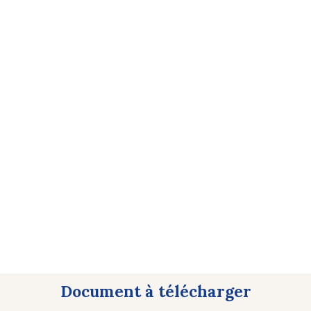
Bilan de la formation
Discussion avec les participants sur les acquis de formation
Remise d’un certificat de formation en fin de session
Préinscription
Document à télécharger