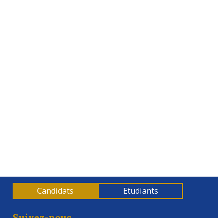
Formation : Optimiser ses coûts et ratios
Candidats
Etudiants
Suivez-nous